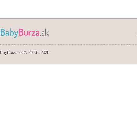
Baby
Burza
.sk
BayBurza.sk © 2013 - 2026