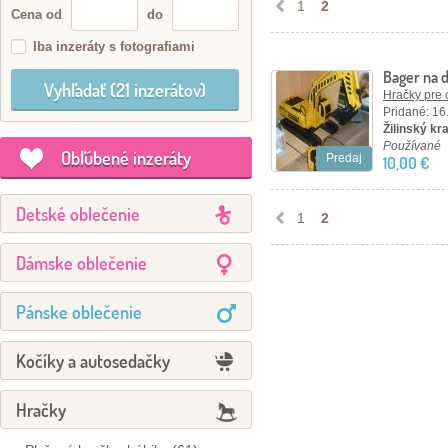
1
2
Cena od
do
Iba inzeráty s fotografiami
Bager na 
Hračky pre 
Pridané: 16
Žilinský kr
Používané
Obľúbené inzeráty
Predaj
10,00 €
Detské oblečenie
1
2
Dámske oblečenie
Pánske oblečenie
Kočíky a autosedačky
Hračky