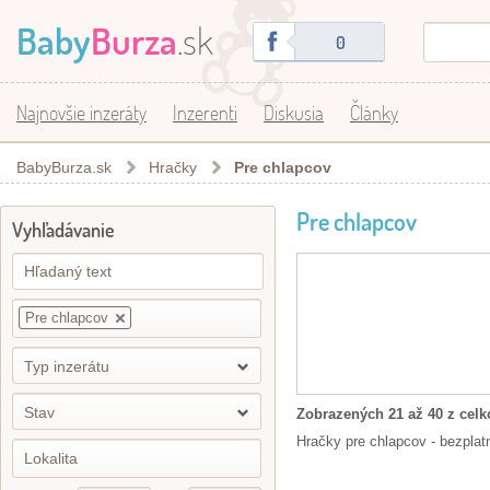
Baby
Burza
.sk
0
Najnovšie inzeráty
Inzerenti
Diskusia
Články
BabyBurza.sk
Hračky
Pre chlapcov
Pre chlapcov
Vyhľadávanie
Pre chlapcov
Typ inzerátu
Stav
Zobrazených 21 až 40 z celk
Hračky pre chlapcov - bezplatn