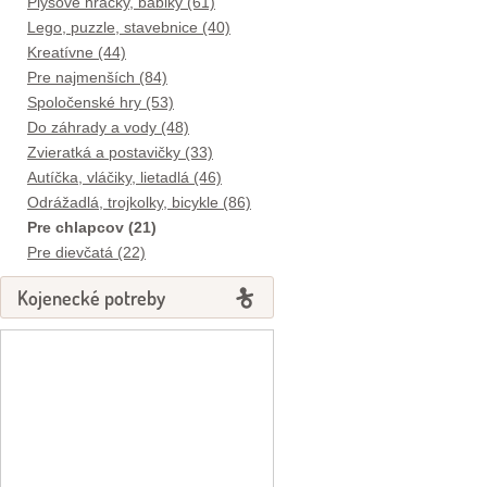
Plyšové hračky, bábiky (61)
Lego, puzzle, stavebnice (40)
Kreatívne (44)
Pre najmenších (84)
Spoločenské hry (53)
Do záhrady a vody (48)
Zvieratká a postavičky (33)
Autíčka, vláčiky, lietadlá (46)
Odrážadlá, trojkolky, bicykle (86)
Pre chlapcov (21)
Pre dievčatá (22)
Kojenecké potreby