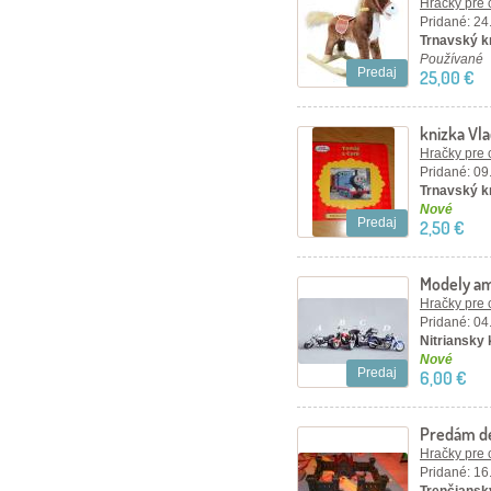
Hračky pre 
Pridané: 24
Trnavský kr
Používané
Predaj
25,00 €
knizka Vl
Hračky pre 
Pridané: 09
Trnavský k
Nové
Predaj
2,50 €
Modely am
Hračky pre 
Pridané: 04
Nitriansky k
Nové
Predaj
6,00 €
Predám de
deti
Hračky pre 
Pridané: 16