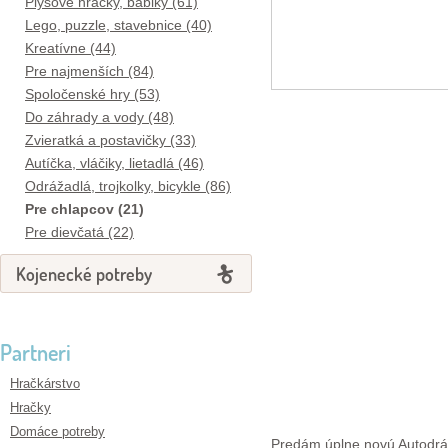
Plyšové hračky, bábiky (61)
Lego, puzzle, stavebnice (40)
Kreatívne (44)
Pre najmenších (84)
Spoločenské hry (53)
Do záhrady a vody (48)
Zvieratká a postavičky (33)
Autíčka, vláčiky, lietadlá (46)
Odrážadlá, trojkolky, bicykle (86)
Pre chlapcov (21)
Pre dievčatá (22)
Kojenecké potreby
Partneri
Hračkárstvo
Hračky
Domáce potreby
Predám úplne novú Autodrá