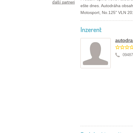
ďalší partneri
ešte dnes. Autodráha obsah
Motosport, No.125" VLN 20
Inzerent
autodr
09487