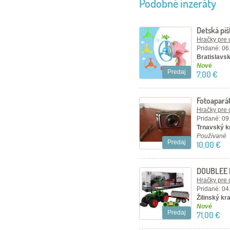
Podobné inzeráty
Detská piš
Hračky pre 
Pridané: 06
Bratislavský
Nové
Predaj
7,00 €
Fotoaparát
megapixel
Hračky pre 
Pridané: 09
Trnavský kr
Používané
Predaj
10,00 €
DOUBLEE R
Hračky pre 
Pridané: 04
Žilinský kra
Nové
Predaj
71,00 €