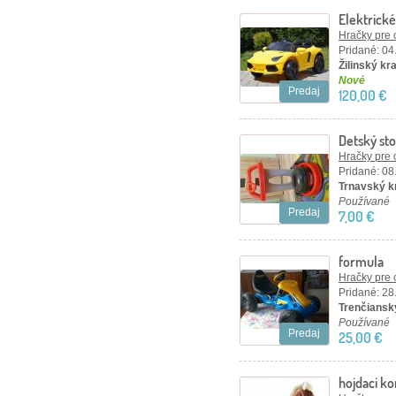
Elektrické
Hračky pre 
Pridané: 04
Žilinský kra
Nové
Predaj
120,00 €
Detský sto
Hračky pre 
Pridané: 08
Trnavský kr
Používané
Predaj
7,00 €
formula
Hračky pre 
Pridané: 28
Trenčiansk
Používané
Predaj
25,00 €
hojdaci ko