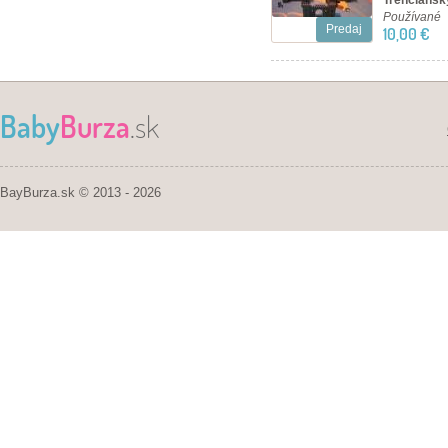
Trenčiansky
Používané
Predaj
10,00 €
Baby
Burza
.sk
BayBurza.sk © 2013 - 2026