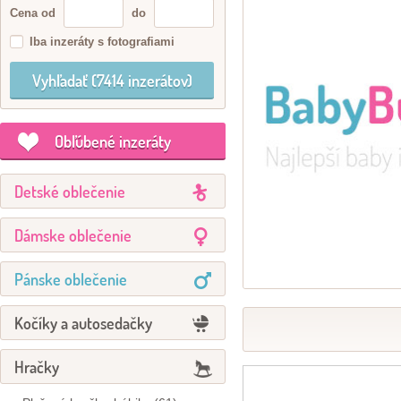
Cena od
do
Iba inzeráty s fotografiami
Obľúbené inzeráty
Detské oblečenie
Dámske oblečenie
Pánske oblečenie
Kočíky a autosedačky
Hračky