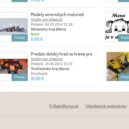
Modely amerických motoriek
Hračky pre chlapcov
Pridané: 04.10.2014 22:28
Nitriansky kraj (Nitra)
Nové
Predaj
Pred
6,00 €
Predám detský hrad na hranie pre
deti
Hračky pre chlapcov
Pridané: 16.09.2013 15:22
Trenčiansky kraj (Ilava)
Používané
Predaj
Pred
10,00 €
O BabyBurza.sk
Všeobecné podmienky