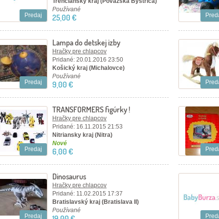
Trenčiansky kraj (Považská Bystrica)
Používané
Predaj
Pred
25,00 €
Lampa do detskej izby
Hračky pre chlapcov
Pridané: 20.01.2016 23:50
Košický kraj (Michalovce)
Používané
Predaj
Pred
9,00 €
TRANSFORMERS figúrky !
Hračky pre chlapcov
Pridané: 16.11.2015 21:53
Nitriansky kraj (Nitra)
Nové
Predaj
Pred
6,00 €
Dinosaurus
Hračky pre chlapcov
Pridané: 11.02.2015 17:37
Bratislavský kraj (Bratislava II)
Používané
Predaj
Pred
19,00 €