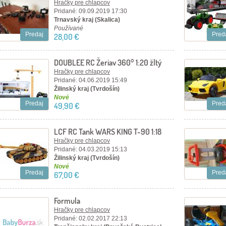
Hračky pre chlapcov
Pridané: 09.09.2019 17:30
Trnavský kraj (Skalica)
Používané
Predaj
Pred
28,00 €
DOUBLEE RC Žeriav 360° 1:20 žltý
stavebné stroje
Hračky pre chlapcov
Pridané: 04.06.2019 15:49
Žilinský kraj (Tvrdošín)
Nové
Predaj
Pred
49,90 €
LCF RC Tank WARS KING T-90 1:18
Hračky pre chlapcov
Pridané: 04.03.2019 15:13
Žilinský kraj (Tvrdošín)
Nové
Predaj
Pred
67,00 €
Formula
Hračky pre chlapcov
Pridané: 02.02.2017 22:13