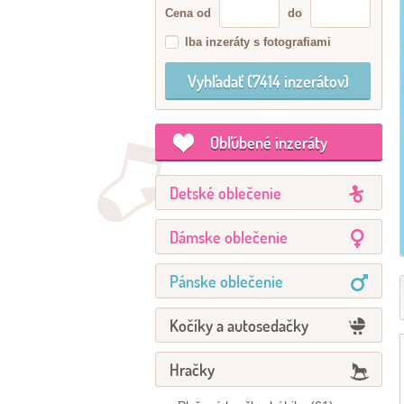
Cena od
do
Iba inzeráty s fotografiami
Obľúbené inzeráty
Detské oblečenie
Dámske oblečenie
Pánske oblečenie
Kočíky a autosedačky
Hračky