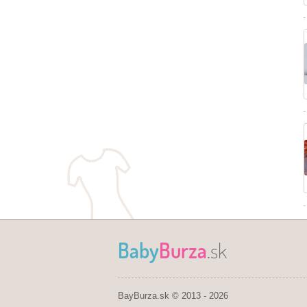
Baby
Burza
.sk
BayBurza.sk © 2013 - 2026