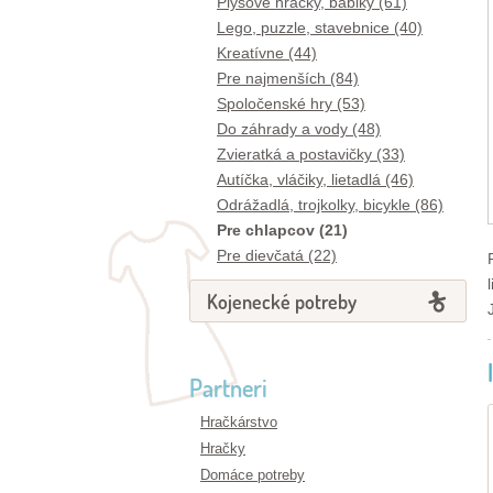
Plyšové hračky, bábiky (61)
Lego, puzzle, stavebnice (40)
Kreatívne (44)
Pre najmenších (84)
Spoločenské hry (53)
Do záhrady a vody (48)
Zvieratká a postavičky (33)
Autíčka, vláčiky, lietadlá (46)
Odrážadlá, trojkolky, bicykle (86)
Pre chlapcov (21)
Pre dievčatá (22)
Kojenecké potreby
Partneri
Hračkárstvo
Hračky
Domáce potreby