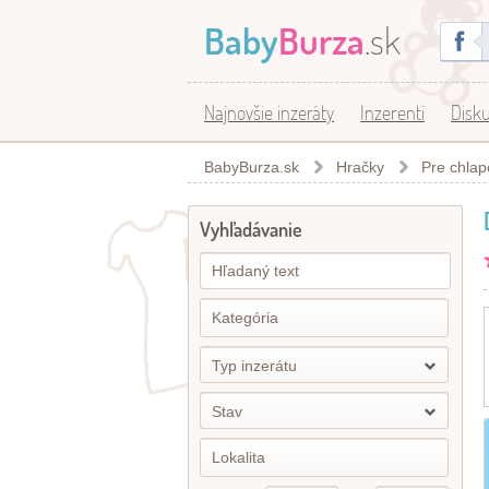
Baby
Burza
.sk
Najnovšie inzeráty
Inzerenti
Disku
BabyBurza.sk
Hračky
Pre chlap
Vyhľadávanie
Typ inzerátu
Stav