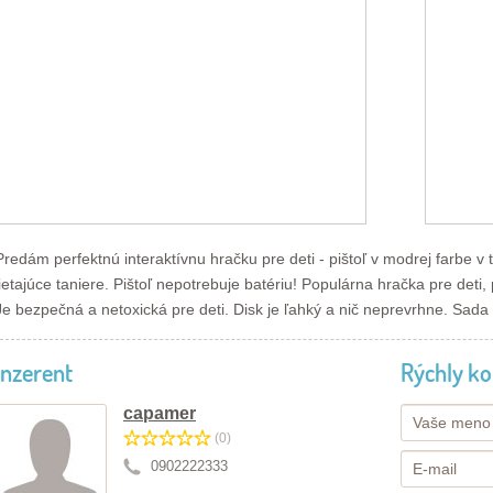
Predám perfektnú interaktívnu hračku pre deti - pištoľ v modrej farbe v tv
lietajúce taniere. Pištoľ nepotrebuje batériu! Populárna hračka pre det
Je bezpečná a netoxická pre deti. Disk je ľahký a nič neprevrhne. Sada o
Inzerent
Rýchly ko
capamer
(0)
0902222333