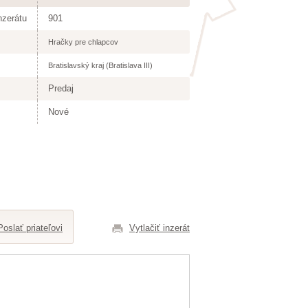
nzerátu
901
Hračky pre chlapcov
Bratislavský kraj (Bratislava III)
Predaj
Nové
Poslať priateľovi
Vytlačiť inzerát