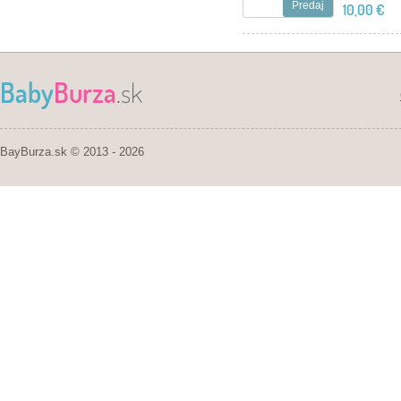
Predaj
10,00 €
Baby
Burza
.sk
BayBurza.sk © 2013 - 2026