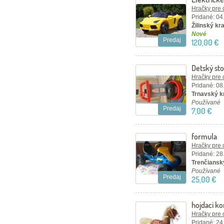
Hračky pre 
Pridané: 04
Žilinský kra
Nové
Predaj
120,00 €
Detský sto
Hračky pre 
Pridané: 08
Trnavský kr
Používané
Predaj
7,00 €
formula
Hračky pre 
Pridané: 28
Trenčiansk
Používané
Predaj
25,00 €
hojdaci ko
Hračky pre 
Pridané: 24