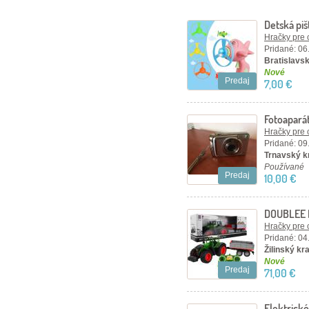
Detská piš
Hračky pre 
Pridané: 06
Bratislavský
Nové
Predaj
7,00 €
Fotoaparát
megapixel
Hračky pre 
Pridané: 09
Trnavský kr
Používané
Predaj
10,00 €
DOUBLEE R
Hračky pre 
Pridané: 04
Žilinský kra
Nové
Predaj
71,00 €
Elektrické