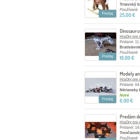
Trnavský kr
Používané
Predaj
25,00 €
Dinosauru
Hračky pre 
Pridané: 11
Bratislavský
Používané
Predaj
19,00 €
Modely am
Hračky pre 
Pridané: 04
Nitriansky k
Nové
Predaj
6,00 €
Predám de
deti
Hračky pre 
Pridané: 16
Trenčiansky
Používané