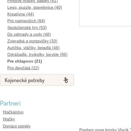
Plyšové hračky, bábiky (61)
Lego, puzzle, stavebnice (40)
Kreatívne (44)
Pre najmenších (84)
Spoločenské hry (53)
Do záhrady a vody (48)
Zvieratká a postavičky (33)
Autíčka, vláčiky, lietadlá (46)
Odrážadlá, trojkolky, bicykle (86)
Pre chlapcov (21)
Pre dievčatá (22)
Kojenecké potreby
Partneri
Hračkárstvo
Hračky
Domáce potreby
Predam nove knizky Vlacik 