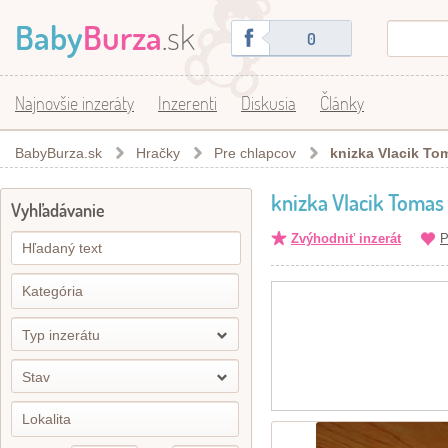
Baby
Burza
.sk
0
Najnovšie inzeráty
Inzerenti
Diskusia
Články
BabyBurza.sk
Hračky
Pre chlapcov
knizka Vlacik To
knizka Vlacik Tomas
Vyhľadávanie
Zvýhodniť inzerát
P
Typ inzerátu
Stav