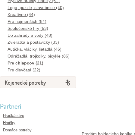
Plyšové hračky, bábiky (61)
Lego, puzzle, stavebnice (40)
Kreatívne (44)
Pre najmenších (84)
Spoločenské hry (53)
Do záhrady a vody (48)
Zvieratká a postavičky (33)
Autíčka, vláčiky, lietadlá (46)
Odrážadlá, trojkolky, bicykle (86)
Pre chlapcov (21)
Pre dievčatá (22)
Kojenecké potreby
Partneri
Hračkárstvo
Hračky
Domáce potreby
Predám hojdacieho koníka pr