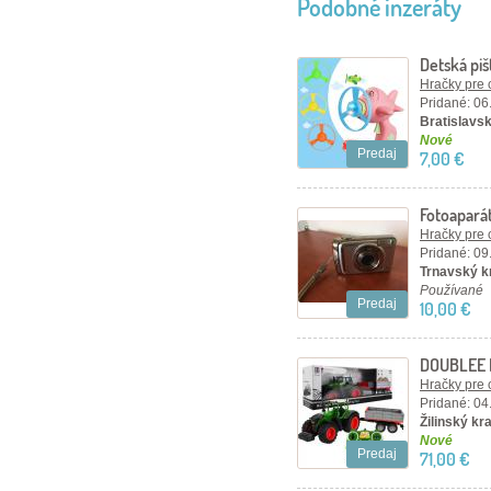
Podobné inzeráty
Detská piš
Hračky pre 
Pridané: 06
Bratislavský
Nové
Predaj
7,00 €
Fotoaparát
megapixel
Hračky pre 
Pridané: 09
Trnavský kr
Používané
Predaj
10,00 €
DOUBLEE R
Hračky pre 
Pridané: 04
Žilinský kra
Nové
Predaj
71,00 €