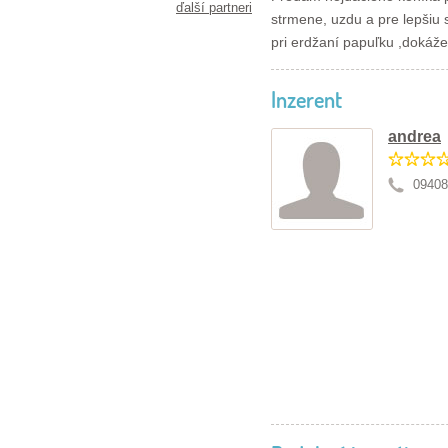
ďalší partneri
strmene, uzdu a pre lepšiu 
pri erdžaní papuľku ,dokáže
Inzerent
andrea
09408