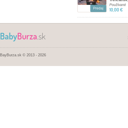
Trenčiansky
Používané
Predaj
10,00 €
Baby
Burza
.sk
BayBurza.sk © 2013 - 2026