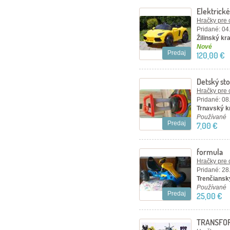
Elektrické
Hračky pre 
Pridané: 04
Žilinský kra
Nové
Predaj
120,00 €
Detský sto
Hračky pre 
Pridané: 08
Trnavský kr
Používané
Predaj
7,00 €
formula
Hračky pre 
Pridané: 28
Trenčiansk
Používané
Predaj
25,00 €
TRANSFOR