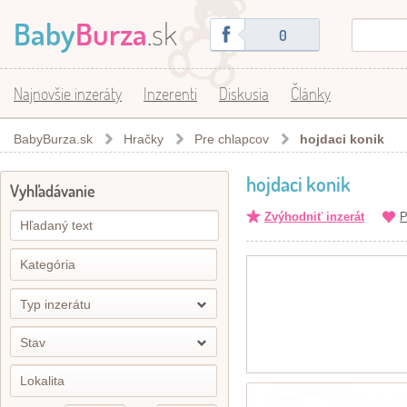
Baby
Burza
.sk
0
Najnovšie inzeráty
Inzerenti
Diskusia
Články
BabyBurza.sk
Hračky
Pre chlapcov
hojdaci konik
hojdaci konik
Vyhľadávanie
Zvýhodniť inzerát
P
Typ inzerátu
Stav