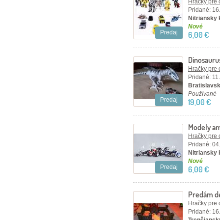
Hračky pre 
Pridané: 16
Nitriansky k
Nové
Predaj
6,00 €
Dinosauru
Hračky pre 
Pridané: 11
Bratislavský
Používané
Predaj
19,00 €
Modely am
Hračky pre 
Pridané: 04
Nitriansky k
Nové
Predaj
6,00 €
Predám de
deti
Hračky pre 
Pridané: 16