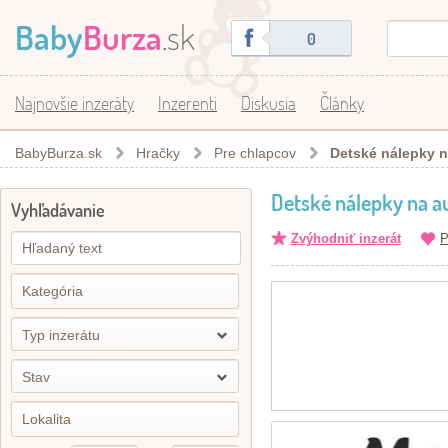
Baby
Burza
.sk
0
Najnovšie inzeráty
Inzerenti
Diskusia
Články
BabyBurza.sk
Hračky
Pre chlapcov
Detské nálepky n
Detské nálepky na a
Vyhľadávanie
Zvýhodniť inzerát
P
Typ inzerátu
Stav