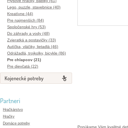
Plyšové hračky, bábiky (61)
Lego, puzzle, stavebnice (40)
Kreatívne (44)
Pre najmenších (84)
Spoločenské hry (53)
Do záhrady a vody (48)
Zvieratká a postavičky (33)
Autíčka, vláčiky, lietadlá (46)
Odrážadlá, trojkolky, bicykle (86)
Pre chlapcov (21)
Pre dievčatá (22)
Kojenecké potreby
Partneri
Hračkárstvo
Hračky
Domáce potreby
Ponúkame Vám kvalitné detsk