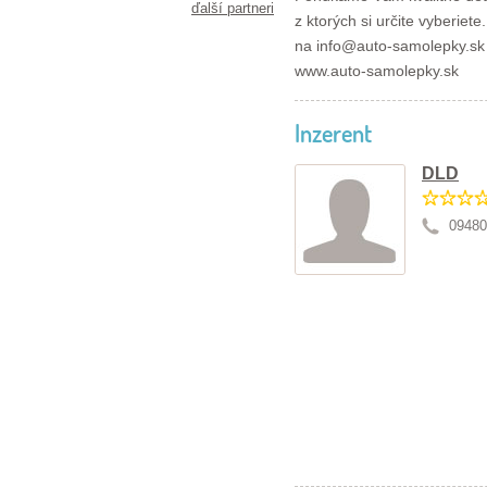
ďalší partneri
z ktorých si určite vyberiet
na info@auto-samolepky.sk
www.auto-samolepky.sk
Inzerent
DLD
09480