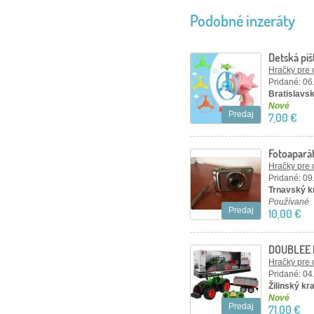
Podobné inzeráty
Detská piš
Hračky pre 
Pridané: 06
Bratislavský
Nové
Predaj
7,00 €
Fotoaparát
megapixel
Hračky pre 
Pridané: 09
Trnavský kr
Používané
Predaj
10,00 €
DOUBLEE R
Hračky pre 
Pridané: 04
Žilinský kra
Nové
Predaj
71,00 €