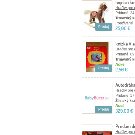
hojdaci ko
Hračky pre 
Pridané: 24
Trnavský kr
Používané
Predaj
25,00 €
knizka Vl
Hračky pre 
Pridané: 09
Trnavský k
Nové
Predaj
2,50 €
Autodráha
SPEED
Hračky pre 
Pridané: 17
Žilinský kraj
Nové
Predaj
329,00 €
Predám de
deti
Hračky pre 